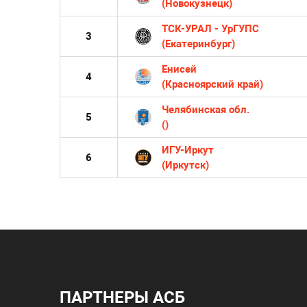
(Новокузнецк)
ТСК-УРАЛ - УрГУПС
3
(Екатеринбург)
Енисей
4
(Красноярский край)
Челябинская обл.
5
()
ИГУ-Иркут
6
(Иркутск)
ПАРТНЕРЫ АСБ