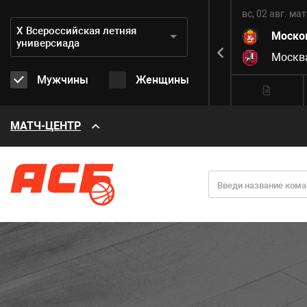
вс, 02 авг.
матч завершен
вс, 02 авг.
мат
Дивизион:
Х Всероссийская летняя
3
Хабаровский край
67
Моско
универсиада
8
Санкт-Петербург
96
Москв
Мужчины
Женщины
МАТЧ-ЦЕНТР