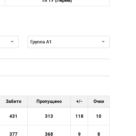
ПГТУ (Пермь)
Турнир:
Группа А1
Забито
Пропущено
+/-
Очки
431
313
118
10
377
368
9
8