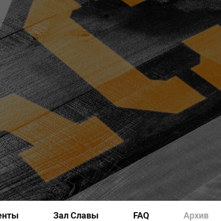
енты
Зал Славы
FAQ
Архив