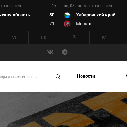
ч завершен
пн, 03 авг.
матч завершен
вская область
80
Хабаровский край
а
71
Москва
Новости