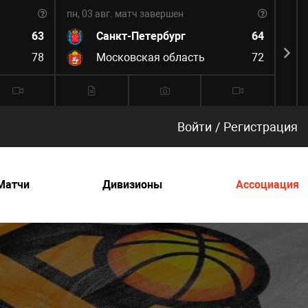
пн, 03 авг.
матч завершен
пн, 0
63
Санкт-Петербург
64
78
Московская область
72
Войти
/
Регистрация
Матчи
Дивизионы
Ассоциация