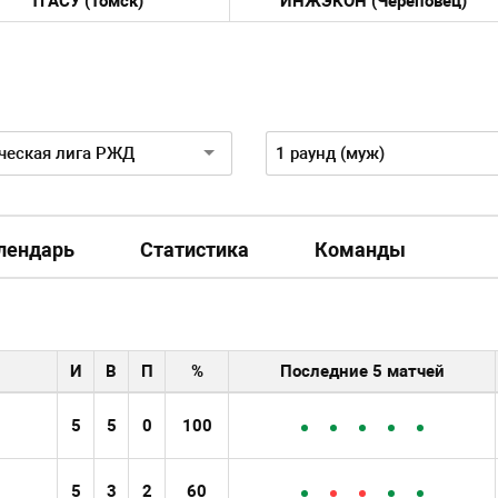
ТГАСУ (Томск)
ИНЖЭКОН (Череповец)
н:
Пол:
ческая лига РЖД
1 раунд (муж)
лендарь
Статистика
Команды
И
В
П
%
Последние 5 матчей
5
5
0
100
5
3
2
60