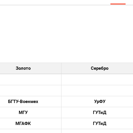
Золото
Серебро
БГТУ-Военмех
УрФУ
МГУ
ГУТиД
МГАФК
ГУТиД