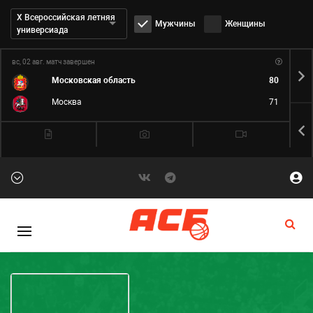
Дивизион:
Х Всероссийская летняя
Мужчины
Женщины
универсиада
вс, 02 авг.
матч завершен
пн,
Московская область
80
Москва
71